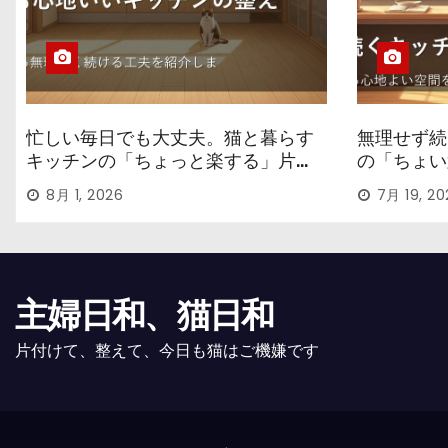
忙しい毎日でも大丈夫。猫と暮らす
無理せず続
キッチンの「ちょっと楽する」片付
の「ちょい
け術
8月 1, 2026
7月 19, 20
主婦日和、猫日和
片付けて、整えて、今日も猫はご機嫌です