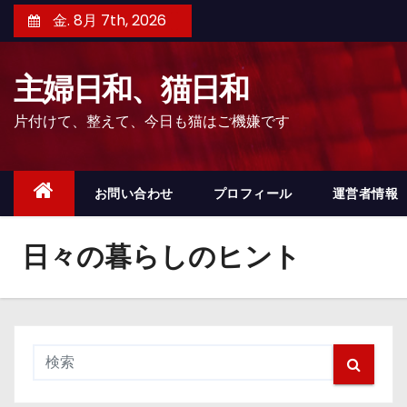
コ
金. 8月 7th, 2026
ン
テ
主婦日和、猫日和
ン
ツ
片付けて、整えて、今日も猫はご機嫌です
へ
ス
キ
お問い合わせ
プロフィール
運営者情報
ッ
プ
日々の暮らしのヒント