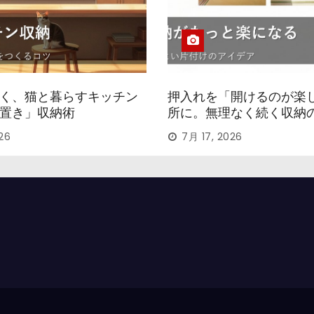
く、猫と暮らすキッチン
押入れを「開けるのが楽
置き」収納術
所に。無理なく続く収納
ツ
26
7月 17, 2026