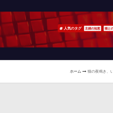
人気のタグ
主婦の知恵
猫と
ホーム
猫の夜鳴き、