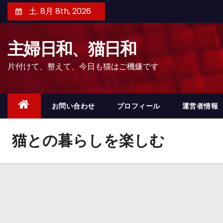
コ
土. 8月 8th, 2026
ン
テ
主婦日和、猫日和
ン
ツ
片付けて、整えて、今日も猫はご機嫌です
へ
ス
キ
お問い合わせ
プロフィール
運営者情報
ッ
プ
猫との暮らしを楽しむ