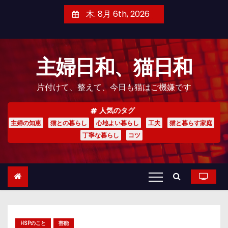
コ
木. 8月 6th, 2026
ン
テ
ン
主婦日和、猫日和
ツ
へ
片付けて、整えて、今日も猫はご機嫌です
ス
キ
人気のタグ
ッ
主婦の知恵
猫との暮らし
心地よい暮らし
工夫
猫と暮らす家庭
プ
丁寧な暮らし
コツ
HSPのこと
芸能