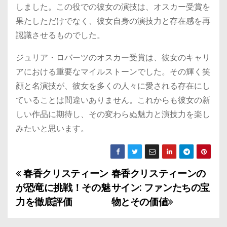
しました。この役での彼女の演技は、オスカー受賞を
果たしただけでなく、彼女自身の演技力と存在感を再
認識させるものでした。
ジュリア・ロバーツのオスカー受賞は、彼女のキャリ
アにおける重要なマイルストーンでした。その輝く笑
顔と名演技が、彼女を多くの人々に愛される存在にし
ていることは間違いありません。これからも彼女の新
しい作品に期待し、その変わらぬ魅力と演技力を楽し
みたいと思います。
春香クリスティーン
春香クリスティーンの
投
が恐竜に挑戦！その魅
サイン: ファンたちの宝
稿
力を徹底評価
物とその価値
ナ