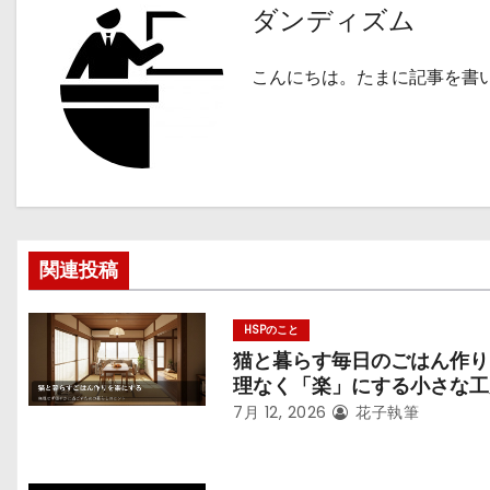
ダンディズム
ビ
ゲ
こんにちは。たまに記事を書
ー
シ
ョ
ン
関連投稿
HSPのこと
猫と暮らす毎日のごはん作り
理なく「楽」にする小さな工
7月 12, 2026
花子執筆