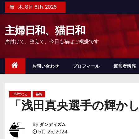
コ
木. 8月 6th, 2026
ン
テ
主婦日和、猫日和
ン
ツ
片付けて、整えて、今日も猫はご機嫌です
へ
ス
キ
お問い合わせ
プロフィール
運営者情報
ッ
プ
HSPのこと
芸能
「浅田真央選手の輝か
By
ダンディズム
5月 25, 2024