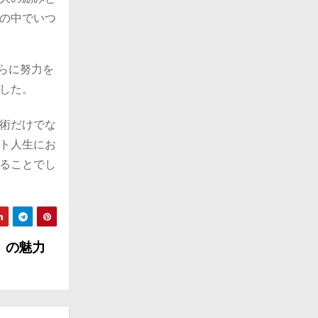
の中でいつ
らに努力を
した。
術だけでな
ト人生にお
ることでし
」の魅力