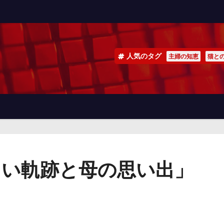
人気のタグ
主婦の知恵
猫と
しい軌跡と母の思い出」