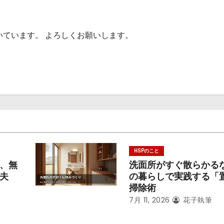
いています。 よろしくお願いします。
HSPのこと
、無
洗面所がすぐ散らかる
夫
の暮らしで実践する「
掃除術
7月 11, 2026
花子執筆