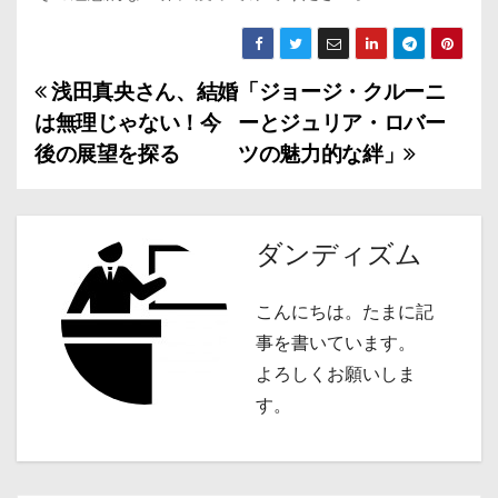
浅田真央さん、結婚
「ジョージ・クルーニ
投
は無理じゃない！今
ーとジュリア・ロバー
稿
後の展望を探る
ツの魅力的な絆」
ナ
ビ
ダンディズム
ゲ
こんにちは。たまに記
ー
事を書いています。
シ
よろしくお願いしま
す。
ョ
ン