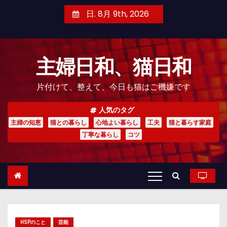
コ
日. 8月 9th, 2026
ン
テ
ン
主婦日和、猫日和
ツ
へ
片付けて、整えて、今日も猫はご機嫌です
ス
キ
人気のタグ
ッ
主婦の知恵
猫との暮らし
心地よい暮らし
工夫
猫と暮らす家庭
プ
丁寧な暮らし
コツ
HSPのこと
芸能