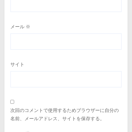
メール
※
サイト
次回のコメントで使用するためブラウザーに自分の
名前、メールアドレス、サイトを保存する。