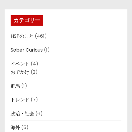
カテゴリー
HSPのこと
(461)
Sober Curious
(1)
イベント
(4)
おでかけ
(2)
群馬
(1)
トレンド
(7)
政治・社会
(6)
海外
(5)