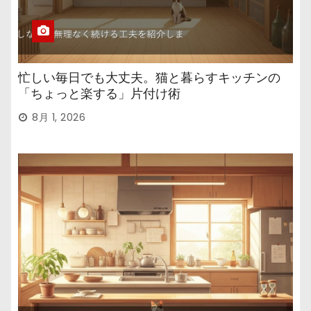
忙しい毎日でも大丈夫。猫と暮らすキッチンの
「ちょっと楽する」片付け術
8月 1, 2026