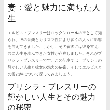
妻：愛と魅力に満ちた人
生
エルビス・プレスリーはロックンロールの王として知
られ、彼の音楽とカリスマ性により多くの人々に影響
を与えてきました。しかし、その背後には彼を支え、
共に人生を歩んできた女性が存在しました。それがプ
リシラ・プレスリーです。この記事では、プリシラの
輝かしい人生と彼女の魅力の秘密、そしてエルビスと
の愛と絆について探ってみましょう。
プリシラ・プレスリーの
輝かしい人生とその魅力
の秘密