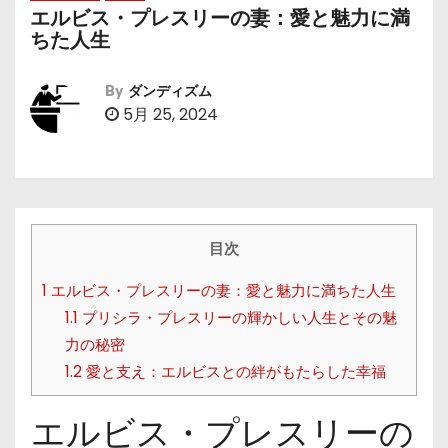
エルビス・プレスリーの妻：愛と魅力に満
ちた人生
By
ダンディズム
5月 25, 2024
目次
1
エルビス・プレスリーの妻：愛と魅力に満ちた人生
1.1
プリシラ・プレスリーの輝かしい人生とその魅
力の秘密
1.2
愛と支え：エルビスとの絆がもたらした幸福
エルビス・プレスリーの