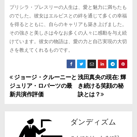
プリシラ・プレスリーの人生は、愛と魅力に満ちたも
のでした。彼女はエルビスとの絆を通じて多くの幸福
を得るとともに、自らのキャリアも築き上げました。
その強さと美しさは今なお多くの人々に感動を与え続
けています。彼女の物語は、愛の力と自己実現の大切
さを教えてくれるものです。
ジョージ・クルーニーと
浅田真央の現在: 輝
投
ジュリア・ロバーツの最
き続ける笑顔の秘
稿
新共演作評価
訣とは？
ナ
ビ
ダンディズム
ゲ