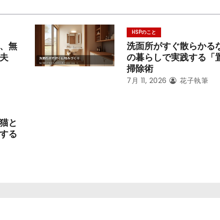
HSPのこと
、無
洗面所がすぐ散らかる
夫
の暮らしで実践する「
掃除術
7月 11, 2026
花子執筆
猫と
する