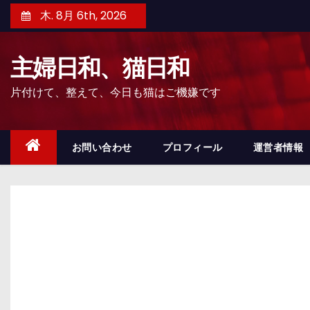
コ
木. 8月 6th, 2026
ン
テ
主婦日和、猫日和
ン
ツ
片付けて、整えて、今日も猫はご機嫌です
へ
ス
キ
お問い合わせ
プロフィール
運営者情報
ッ
プ