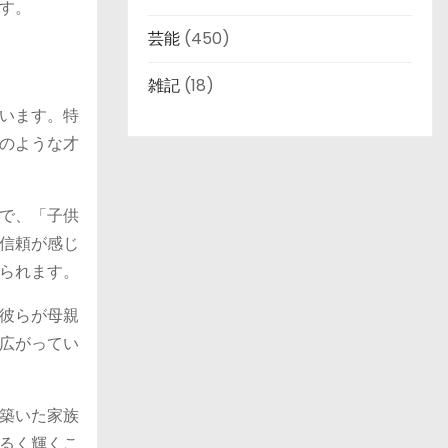
す。
芸能
(450)
雑記
(18)
います。特
のような才
で、「子供
信頼が感じ
られます。
彼らが母親
広がってい
築いた家族
るく輝くこ