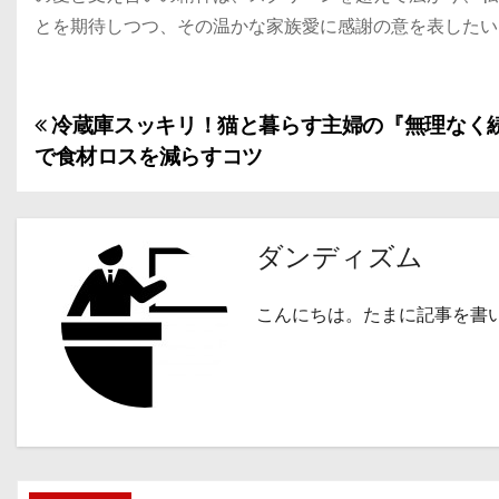
とを期待しつつ、その温かな家族愛に感謝の意を表したい
冷蔵庫スッキリ！猫と暮らす主婦の『無理なく
投
で食材ロスを減らすコツ
稿
ナ
ダンディズム
ビ
ゲ
こんにちは。たまに記事を書
ー
シ
ョ