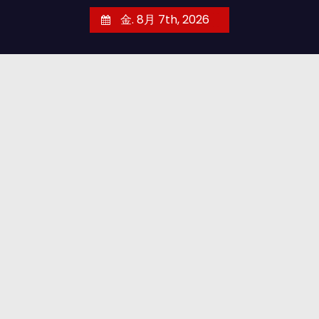
コ
金. 8月 7th, 2026
ン
テ
ン
ツ
へ
ス
キ
ッ
プ