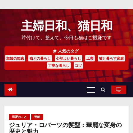
主婦日和、猫日和
片付けて、整えて、今日も猫はご機嫌です
人気のタグ
主婦の知恵
猫との暮らし
心地よい暮らし
工夫
猫と暮らす家庭
丁寧な暮らし
コツ
HSPのこと
芸能
ジュリア・ロバーツの髪型：華麗な変身の
歴史と魅力