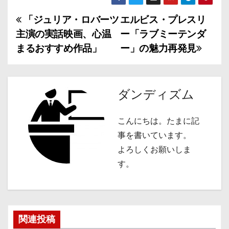
「ジュリア・ロバーツ
エルビス・プレスリ
投
主演の実話映画、心温
ー「ラブミーテンダ
稿
まるおすすめ作品」
ー」の魅力再発見
ナ
ビ
ダンディズム
ゲ
こんにちは。たまに記
ー
事を書いています。
シ
よろしくお願いしま
す。
ョ
ン
関連投稿