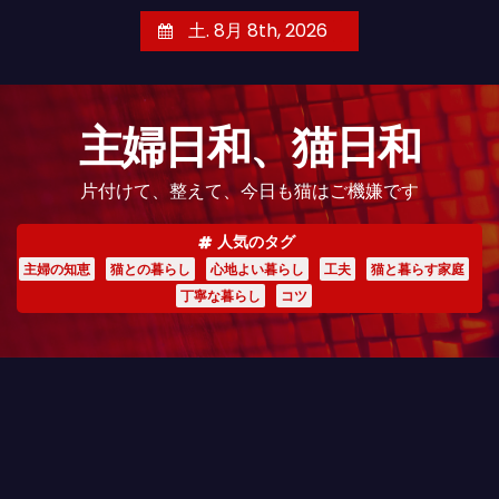
コ
土. 8月 8th, 2026
ン
テ
ン
主婦日和、猫日和
ツ
へ
片付けて、整えて、今日も猫はご機嫌です
ス
キ
人気のタグ
ッ
主婦の知恵
猫との暮らし
心地よい暮らし
工夫
猫と暮らす家庭
プ
丁寧な暮らし
コツ