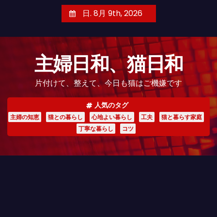
コ
日. 8月 9th, 2026
ン
テ
ン
主婦日和、猫日和
ツ
へ
片付けて、整えて、今日も猫はご機嫌です
ス
キ
人気のタグ
ッ
主婦の知恵
猫との暮らし
心地よい暮らし
工夫
猫と暮らす家庭
プ
丁寧な暮らし
コツ