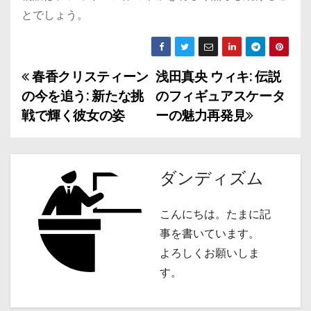
とでしょう。
春香クリスティーン
浅田真央 ウィキ: 伝説
投
の今を追う: 新たな挑
のフィギュアスケータ
稿
戦で輝く彼女の姿
ーの魅力再発見
ナ
ビ
ダンディズム
ゲ
こんにちは。たまに記
ー
事を書いています。
シ
よろしくお願いしま
す。
ョ