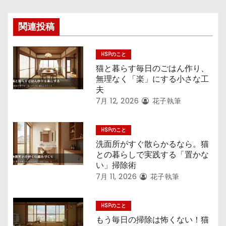
ン
関連投稿
HSPのこと
猫と暮らす毎日のごはん作り、
無理なく「楽」にする小さな工
夫
7月 12, 2026
花子執筆
HSPのこと
洗面所がすぐ散らかるなら。猫
との暮らしで実践する「置かな
い」掃除術
7月 11, 2026
花子執筆
HSPのこと
もう毎日の掃除は怖くない！猫