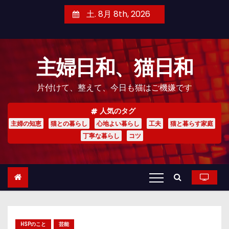
コ
土. 8月 8th, 2026
ン
テ
ン
主婦日和、猫日和
ツ
へ
片付けて、整えて、今日も猫はご機嫌です
ス
キ
人気のタグ
ッ
主婦の知恵
猫との暮らし
心地よい暮らし
工夫
猫と暮らす家庭
プ
丁寧な暮らし
コツ
HSPのこと
芸能