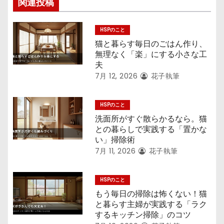
関連投稿
HSPのこと
猫と暮らす毎日のごはん作り、
無理なく「楽」にする小さな工
夫
7月 12, 2026
花子執筆
HSPのこと
洗面所がすぐ散らかるなら。猫
との暮らしで実践する「置かな
い」掃除術
7月 11, 2026
花子執筆
HSPのこと
もう毎日の掃除は怖くない！猫
と暮らす主婦が実践する「ラク
するキッチン掃除」のコツ