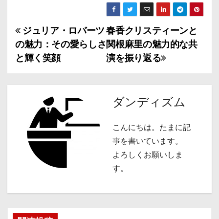
ジュリア・ロバーツ
春香クリスティーンと
投
の魅力：その愛らしさ
関根麻里の魅力的な共
稿
と輝く笑顔
演を振り返る
ナ
ビ
ダンディズム
ゲ
こんにちは。たまに記
ー
事を書いています。
シ
よろしくお願いしま
す。
ョ
ン