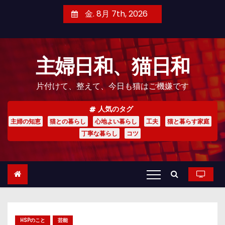
コ
金. 8月 7th, 2026
ン
テ
ン
主婦日和、猫日和
ツ
へ
片付けて、整えて、今日も猫はご機嫌です
ス
キ
人気のタグ
ッ
主婦の知恵
猫との暮らし
心地よい暮らし
工夫
猫と暮らす家庭
プ
丁寧な暮らし
コツ
HSPのこと
芸能