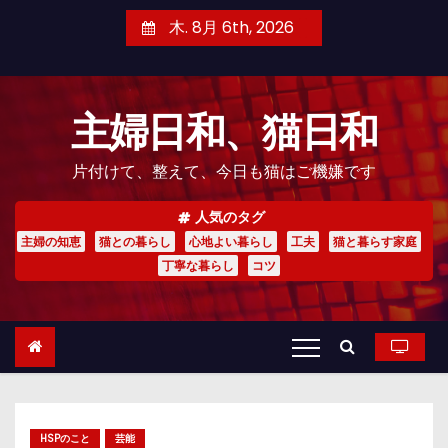
コ
木. 8月 6th, 2026
ン
テ
ン
主婦日和、猫日和
ツ
へ
片付けて、整えて、今日も猫はご機嫌です
ス
キ
人気のタグ
ッ
主婦の知恵
猫との暮らし
心地よい暮らし
工夫
猫と暮らす家庭
プ
丁寧な暮らし
コツ
HSPのこと
芸能