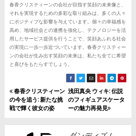
春香クリスティーンの会社が目指す笑顔の未来像と、
それを実現するための多彩な取り組みは、多くの人々
にポジティブな影響を与えています。個々の幸福感を
高め、地域社会との連携を強化し、テクノロジーを活
用したサービス提供を行うことで、笑顔あふれる社会
の実現に一歩一歩近づいています。春香クリスティー
ンの会社が生み出す笑顔の未来は、私たち全てに希望
と喜びをもたらすでしょう。
春香クリスティーン
浅田真央 ウィキ: 伝説
投
の今を追う: 新たな挑
のフィギュアスケータ
稿
戦で輝く彼女の姿
ーの魅力再発見
ナ
ビ
ダンディズム