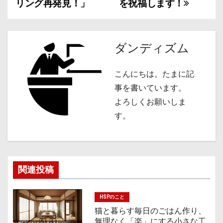
稿
リング再発見！」
を祝福します！
ナ
ビ
ダンディズム
ゲ
こんにちは。たまに記
ー
事を書いています。
シ
よろしくお願いしま
す。
ョ
ン
関連投稿
HSPのこと
猫と暮らす毎日のごはん作り、
無理なく「楽」にする小さな工