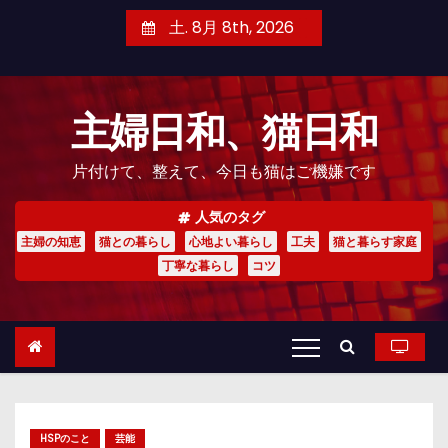
コ
土. 8月 8th, 2026
ン
テ
ン
主婦日和、猫日和
ツ
へ
片付けて、整えて、今日も猫はご機嫌です
ス
キ
人気のタグ
ッ
主婦の知恵
猫との暮らし
心地よい暮らし
工夫
猫と暮らす家庭
プ
丁寧な暮らし
コツ
HSPのこと
芸能