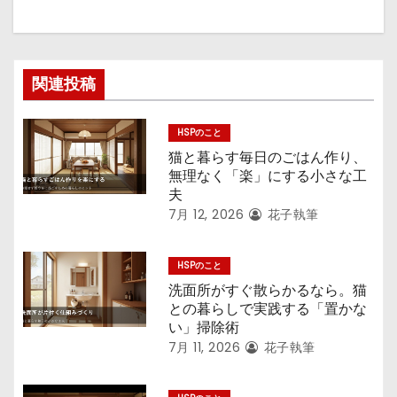
ョ
ン
関連投稿
HSPのこと
猫と暮らす毎日のごはん作り、
無理なく「楽」にする小さな工
夫
7月 12, 2026
花子執筆
HSPのこと
洗面所がすぐ散らかるなら。猫
との暮らしで実践する「置かな
い」掃除術
7月 11, 2026
花子執筆