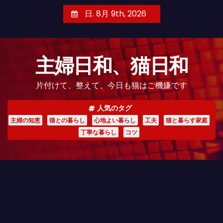
コ
日. 8月 9th, 2026
ン
テ
ン
主婦日和、猫日和
ツ
へ
片付けて、整えて、今日も猫はご機嫌です
ス
キ
人気のタグ
ッ
主婦の知恵
猫との暮らし
心地よい暮らし
工夫
猫と暮らす家庭
プ
丁寧な暮らし
コツ