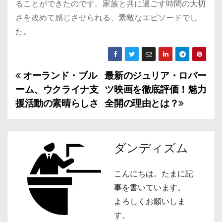
ることができたのです。家族と共に過ごす時間の大切
さを改めて感じさせられる、素敵なエピソードでし
た。
オーランド・ブル
最新のジュリア・ロバー
投
ーム、ウクライナ支
ツ映画を徹底評価！魅力
稿
援活動の素晴らしさ
全開の理由とは？
ナ
ビ
ダンディズム
ゲ
こんにちは。たまに記
ー
事を書いています。
シ
よろしくお願いしま
す。