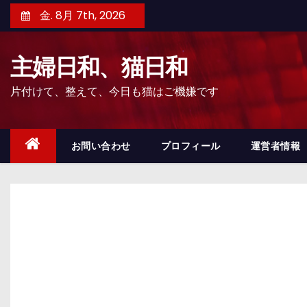
コ
金. 8月 7th, 2026
ン
テ
主婦日和、猫日和
ン
ツ
片付けて、整えて、今日も猫はご機嫌です
へ
ス
キ
お問い合わせ
プロフィール
運営者情報
ッ
プ