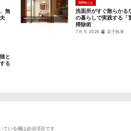
HSPのこと
、無
洗面所がすぐ散らかる
夫
の暮らしで実践する「
掃除術
7月 11, 2026
花子執筆
猫と
する
いている欄は必須項目です