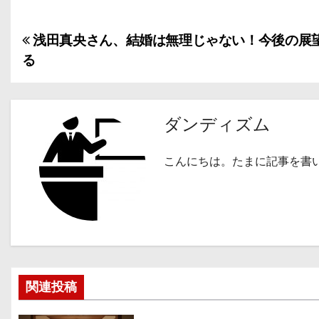
浅田真央さん、結婚は無理じゃない！今後の展
投
る
稿
ナ
ダンディズム
ビ
ゲ
こんにちは。たまに記事を書
ー
シ
ョ
ン
関連投稿