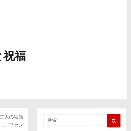
と祝福
二人の結婚
し、ファン