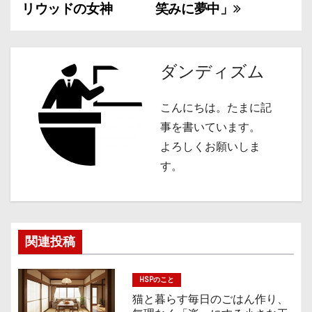
稿
リウッドの女神
笑みに夢中」
ナ
ビ
ダンディズム
ゲ
こんにちは。たまに記
ー
事を書いています。
シ
よろしくお願いしま
す。
ョ
ン
関連投稿
HSPのこと
猫と暮らす毎日のごはん作り、