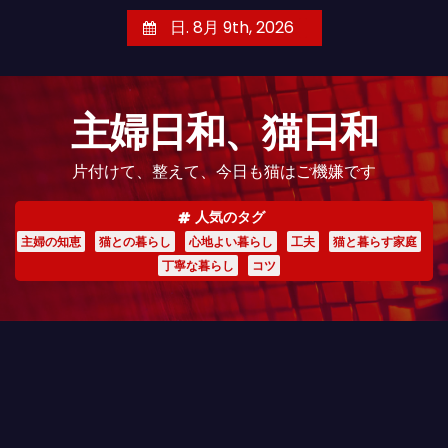
コ
日. 8月 9th, 2026
ン
テ
ン
主婦日和、猫日和
ツ
へ
片付けて、整えて、今日も猫はご機嫌です
ス
キ
人気のタグ
ッ
主婦の知恵
猫との暮らし
心地よい暮らし
工夫
猫と暮らす家庭
プ
丁寧な暮らし
コツ