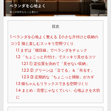
目次
1
ベランダを心地よく整える【小さな片付けと収納の
コツ】猫と楽しむスッキリ空間づくり
1.1
まずは「猫目線」でベランダをチェック
1.2
「ちょこっと片付け」でスッキリ見せるコツ
1.2.1
① 定位置を決めて「見せない収納」
1.2.2
② グリーンは「立てる」＆「吊るす」
1.2.3
③ 定期的な「ちょこっと掃除」がカギ
1.3
猫ちゃんもリラックスできる空間づくり
1.4
まとめ：完璧じゃなくていい、心地よさを大切
に