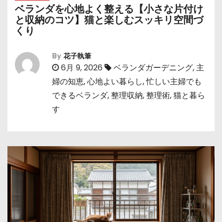
ベランダを心地よく整える【小さな片付け
と収納のコツ】猫と楽しむスッキリ空間づ
くり
By
花子執筆
6月 9, 2026
ベランダガーデニング
,
主
婦の知恵
,
心地よい暮らし
,
忙しい主婦でも
できるベランダ
,
整理収納
,
整理術
,
猫と暮ら
す