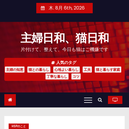
コ
木. 8月 6th, 2026
ン
テ
ン
主婦日和、猫日和
ツ
へ
片付けて、整えて、今日も猫はご機嫌です
ス
キ
人気のタグ
ッ
主婦の知恵
猫との暮らし
心地よい暮らし
工夫
猫と暮らす家庭
プ
丁寧な暮らし
コツ
HSPのこと