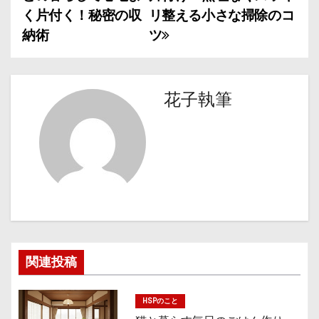
稿
く片付く！秘密の収
リ整える小さな掃除のコ
納術
ツ
ナ
ビ
ゲ
花子執筆
ー
シ
ョ
ン
関連投稿
HSPのこと